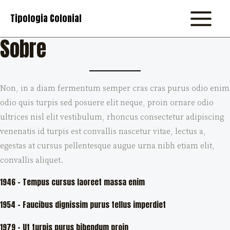
Skip
Tipologia Colonial
to
MAIN
content
Sobre
MENU
Non, in a diam fermentum semper cras cras purus odio enim
odio quis turpis sed posuere elit neque, proin ornare odio
ultrices nisl elit vestibulum, rhoncus consectetur adipiscing
venenatis id turpis est convallis nascetur vitae, lectus a,
egestas at cursus pellentesque augue urna nibh etiam elit,
convallis aliquet.
1946 – Tempus cursus laoreet massa enim
1954 – Faucibus dignissim purus tellus imperdiet
1979 – Ut turpis purus bibendum proin