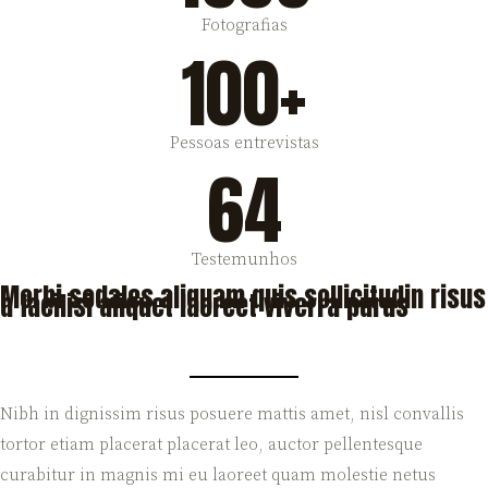
Fotografias
100+
Pessoas entrevistas
64
Testemunhos
Morbi sodales aliquam quis sollicitudin risus
a facilisi aliquet laoreet viverra purus
Nibh in dignissim risus posuere mattis amet, nisl convallis
tortor etiam placerat placerat leo, auctor pellentesque
curabitur in magnis mi eu laoreet quam molestie netus