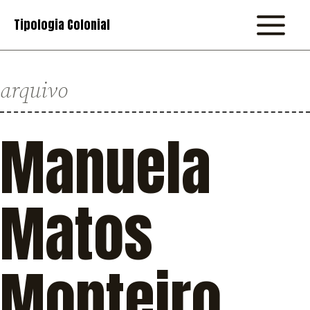
Skip
Tipologia Colonial
to
MAIN
content
MENU
arquivo
Manuela
Matos
Monteiro