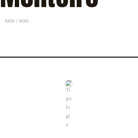
xxxx / xxxx