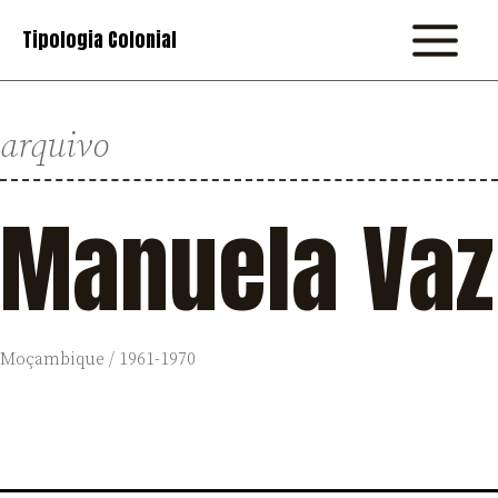
Skip
Tipologia Colonial
to
MAIN
content
MENU
arquivo
Manuela Vaz
Moçambique / 1961-1970