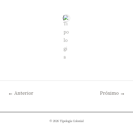
Navegação
←
Anterior
Próximo
→
de
artigos
© 2026 Tipologia Colonial