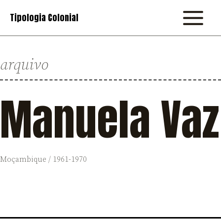
Skip
Tipologia Colonial
to
MAIN
content
MENU
arquivo
Manuela Vaz
Moçambique / 1961-1970